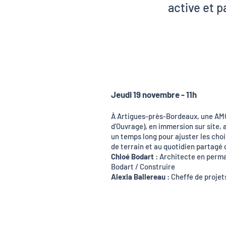
active
et p
Chloé Bo
Alexia Bal
Jeudi 19 novembre - 11h
À Artigues-près-Bordeaux, une AMO
d’Ouvrage), en immersion sur site
un temps long pour ajuster les choi
de terrain et au quotidien partagé 
Chloé Bodart
:
Architecte en perm
Bodart / Construire
Alexia Ballereau
:
Cheffe de proje