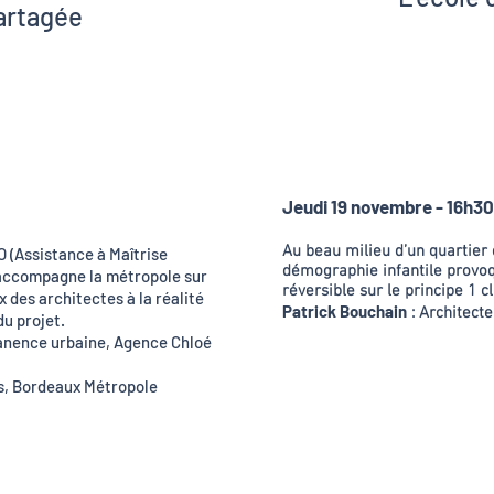
artagée
Patric
dart
lereau
Jeudi 19 novembre - 16h30
Au beau milieu d’un quartier d
 (Assistance à Maîtrise
démographie infantile provoq
, accompagne la métropole sur
réversible sur le principe 1 
x des architectes à la réalité
Patrick Bouchain
: Architecte
du projet.
anence urbaine, Agence Chloé
ts, Bordeaux Métropole