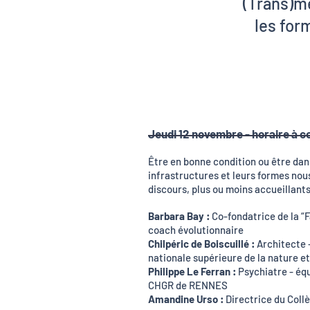
(Trans)m
les for
Jeudi 12 novembre - horaire à c
Être en bonne condition ou être dan
infrastructures et leurs formes nous
discours, plus ou moins accueillants
Barbara Bay :
Co-fondatrice de la “Fa
coach évolutionnaire
Chilpéric de Boiscuillé :
Architecte -
nationale supérieure de la nature et
Philippe Le Ferran :
Psychiatre - équ
CHGR de RENNES
Amandine Urso :
Directrice du Collè