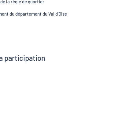
de la régie de quartier
ment du département du Val d'Oise
a participation
me région
n Guillou
eu Louis
azaloubeaud
0