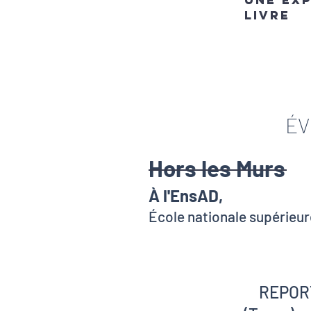
une ex
livre
ÉV
Hors les Murs
À l'EnsAD,
École nationale supérieur
REPOR