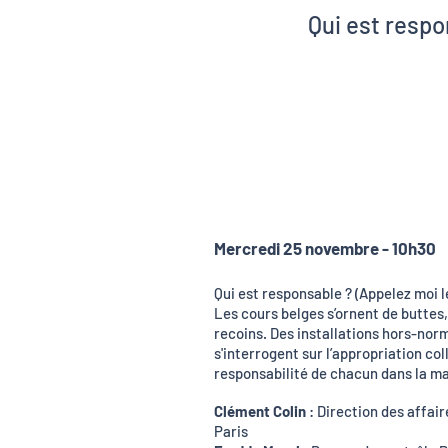
Qui est respo
Clément C
Juliette Fr
Isabelle Gro
Freddy Mo
Mercredi 25 novembre - 10h30
Qui est responsable ? (Appelez moi l
Les cours belges s’ornent de buttes, 
recoins. Des installations hors-norm
s'interrogent sur l’appropriation col
responsabilité de chacun dans la ma
Clément Colin
:
Direction des affaire
Paris