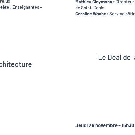
relud
Mathieu Glaymann :
Directeur 
etête
:
Enseignantes -
de Saint-Denis
Caroline Wache :
Service bâti
Le Deal de l
rchitecture
La 27è
Sinéus
Nolwe
aoui-Léger
Mathi
Gaëtan M
Jeudi 26 novembre - 15h3