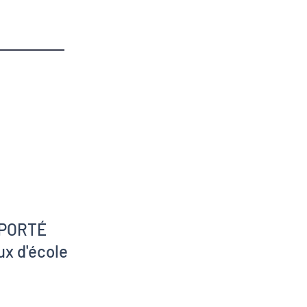
PORTÉ
ux d'école
du catalogue
ce des auteurs