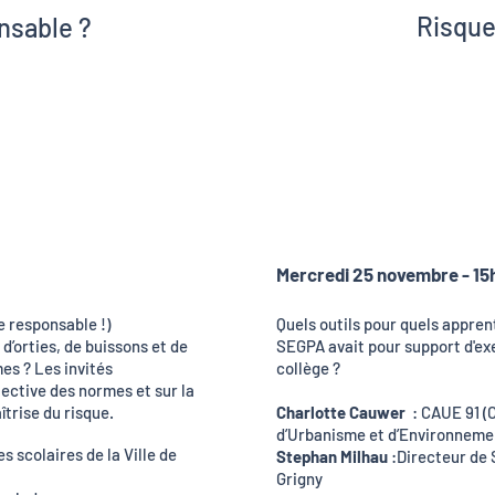
Risque
nsable ?
Charlo
olin
Mathie
ançois
Steph
ssetête
Carol
rel
Mercredi 25 novembre - 1
e responsable !)
Quels outils pour quels apprent
d’orties, de buissons et de
SEGPA avait pour support d'ex
es ? Les invités
collège ?
lective des normes et sur la
îtrise du risque.
Charlotte Cauwer
: CAUE 91 (
d’Urbanisme et d’Environneme
s scolaires de la Ville de
Stephan Milhau
:Directeur de 
Grigny