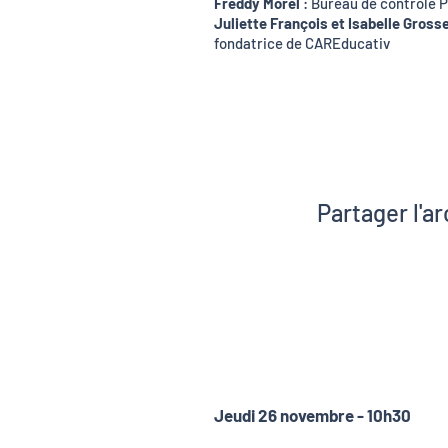
Freddy Morel
:
Bureau de contrôle P
Juliette François et Isabelle Gross
fondatrice de CAREducativ
Partager l'a
Merril 
Jodelle Zetl
Jeudi 26 novembre - 10h30