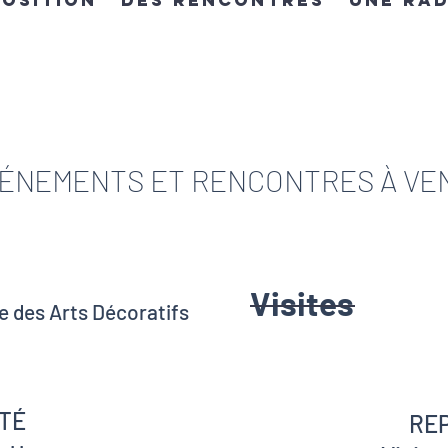
position
Des rencontres
une rad
ÉNEMENTS ET RENCONTRES À VE
Visites
e des Arts Décoratifs
TÉ
RE