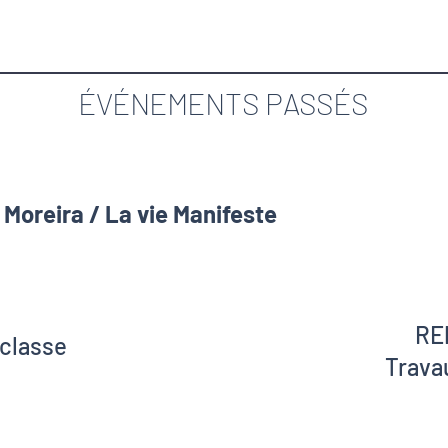
ÉVÉNEMENTS PASSÉS
Moreira / La vie Manifeste
RE
a classe
Trava
 Caron
Sortie 
lerc
en présen
 Sirh