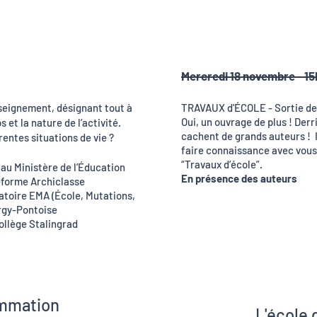
Mercredi 18 novembre - 1
 de la
enseignement, désignant tout à
TRAVAUX d'ÉCOLE - Sortie de
Oui, un ouvrage de plus ! Der
ps et la nature de l’activité.
que la
cachent de grands auteurs ! I
rentes situations de vie ?
ersible
faire connaissance avec vous à
 maison.
“Travaux d’école”.
 au Ministère de l’Éducation
En présence des auteurs
teforme Archiclasse
atoire EMA (École, Mutations,
rgy-Pontoise
ollège Stalingrad
mmation
L'école 