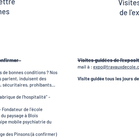
ettre
Visite
mes
de
l'e
onfirmer
Visites guidées de l’exposi
mail à :
expo@travauxdecole.
s de bonnes conditions ? Nos
 parlent, induisent des
Visite guidée tous les jours d
, sécuritaires, prohibants...
brique de l’hospitalité” -
 Fondateur de l'école
 du paysage à Blois
ipe mobile psychiatrie du
ge des Pinsons (à confirmer)