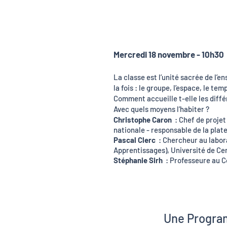
Mercredi 18 novembre - 10h30
Au beau milieu d’un quartier
La classe est l’unité sacrée de l’
ville nouvelle, un pic de
la fois : le groupe, l’espace, le tem
démographie infantile provo
Comment accueille t-elle les diffé
construction d’une école rév
Avec quels moyens l’habiter ?
sur le principe 1 classe = 1
Christophe Caron
: Chef de projet
nationale - responsable de la pla
Pascal Clerc
:
Chercheur au labor
Apprentissages), Université de Ce
Stéphanie Sirh
:
Professeure au C
Une Progra