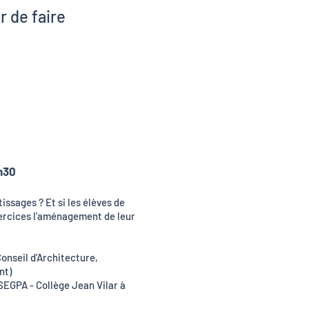
r de faire
tte Cauwer
u Glaymann
an Milhau
ine Wache
5h30
issages ? Et si les élèves de
ercices l'aménagement de leur
Conseil d’Architecture,
nt)
SEGPA - Collège Jean Vilar à