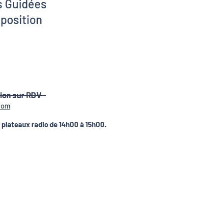
s Guidées
xposition
tion sur RDV
com
e plateaux radio de 14h00 à 15h00.